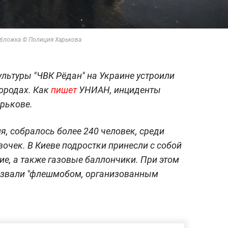
Обложка © Полиция Харькова
льтуры "ЧВК Рёдан" на Украине устроили
ородах. Как
пишет
УНИАН, инциденты
арькове.
я, собралось более 240 человек, среди
очек. В Киеве подростки принесли с собой
ие, а также газовые баллончики. При этом
азвали "флешмобом, организованным