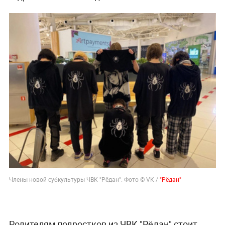
Члены новой субкультуры ЧВК "Рёдан". Фото © VK /
"Рёдан"
Родителям подростков из ЧВК "Рёдан" стоит