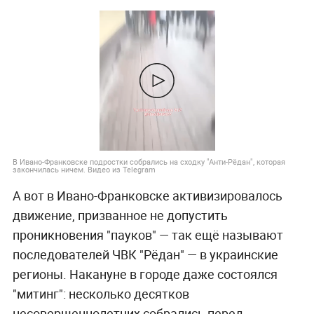
В Ивано-Франковске подростки собрались на сходку "Анти-Рёдан", которая
закончилась ничем. Видео из Telegram
А вот в Ивано-Франковске активизировалось
движение, призванное не допустить
проникновения "пауков" — так ещё называют
последователей ЧВК "Рёдан" — в украинские
регионы. Накануне в городе даже состоялся
"митинг": несколько десятков
несовершеннолетних собрались перед