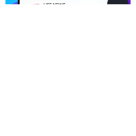
©
2026
News Media Holding.
Все права защищены
Информация
Контакты
Редакция
Николь Вербер
Правовая информация
Политика обработки персональных данных
Партнерам
RSS
Жанры и форматы
Расследования