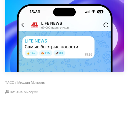
ТАСС / Михаил Метцель
Татьяна Миссуми