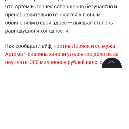
что Артём и Лерчек совершенно безучастно и
пренебрежительно относятся к любым
обвинениям в свой адрес — высшая степень
равнодушия и холодности.
Как сообщал Лайф,
против Лерчек и её мужа
Артёма Чекалина завели уголовное дело из-за
неуплаты 300 миллионов рублей налогов
. По
версии следствия, блогер работала по
©
2026
News Media Holding.
упрощённой схеме налогообложения с лимитом
Все права защищены
дохода до 150 миллионов рублей в год. Однако
одна из её компаний почти в 20 раз превысила
этот лимит и принесла Лерчек за год около трёх
Информация
миллиардов рублей
. Правоохранители провели
Контакты
обыск в доме Чекалиных, где
нашли восемь
Редакция
килограммов чистого золота 999-й пробы, около