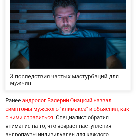
3 последствия частых мастурбаций для
мужчин
Ранее
андролог Валерий Онацкий назвал
симптомы мужского "климакса" и объяснил, как
с ними справиться
. Специалист обратил
внимание на то, что возраст наступления
андропаузы индивидуален для каждого