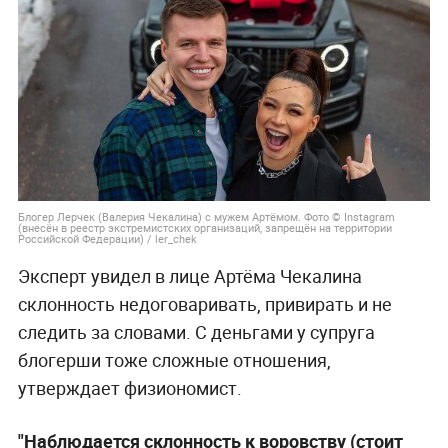
Блогер Лерчек (Валерия Чекалина) с мужем Артёмом. Фото © Instagram
(внесён в реестр экстремистских организаций, запрещён на территории
Российской Федерации) / ler_chek
Эксперт увидел в лице Артёма Чекалина
склонность недоговаривать, привирать и не
следить за словами. С деньгами у супруга
блогерши тоже сложные отношения,
утверждает физиономист.
"Наблюдается склонность к воровству (стоит