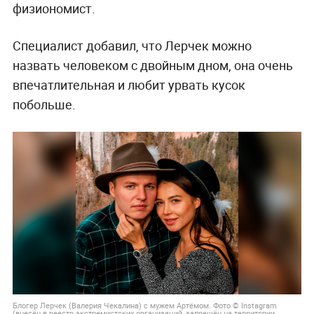
физиономист.
Специалист добавил, что Лерчек можно
назвать человеком с двойным дном, она очень
впечатлительная и любит урвать кусок
побольше.
Блогер Лерчек (Валерия Чекалина) с мужем Артёмом. Фото © Instagram
(внесён в реестр экстремистских организаций, запрещён на территории