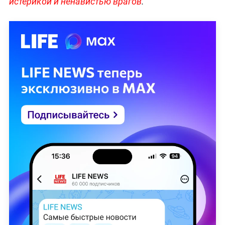
истерикой и ненавистью врагов
.