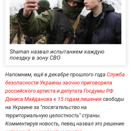
Shaman назвал испытанием каждую
поездку в зону СВО
Напомним, ещё в декабре прошлого года
Служба
безопасности Украины заочно приговорила
российского артиста и депутата Госдумы РФ
Дениса Майданова к 15 годам лишения
свободы
на Украине за "посягательство на
территориальную целостность" страны.
Комментируя новость, певец назвал это решение