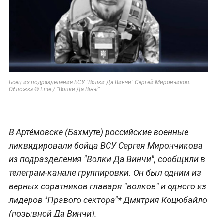
Боец из подразделения ВСУ "Волки Да Винчи" Сергей Мирончиков.
Обложка © t.me / "Вовки Да Вінчі"
В Артёмовске (Бахмуте) российские военные
ликвидировали бойца ВСУ Сергея Мирончикова
из подразделения "Волки Да Винчи", сообщили в
телеграм-канале группировки. Он был одним из
верных соратников главаря "волков" и одного из
лидеров "Правого сектора"* Дмитрия Коцюбайло
(позывной Да Винчи).