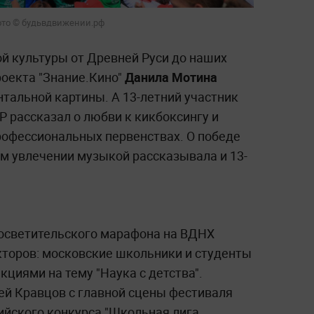
ото © будьвдвижении.рф
ой культуры от Древней Руси до наших
роекта "Знание.Кино"
Данила Мотина
тальной картины. А 13-летний участник
Р рассказал о любви к кикбоксингу и
профессиональных первенствах. О победе
оём увлечении музыкой рассказывала и 13-
росветительского марафона на ВДНХ
кторов: московские школьники и студенты
циями на тему "Наука с детства".
й Кравцов с главной сцены фестиваля
ийского конкурса "Школьная лига