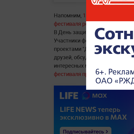
Напомним,
1 июня в Москве н
фестиваля российского движен
В День защиты детей такие пло
Участники фестиваля получили
проектами "Движения первых" и
друзей, обсудить важные темы,
интересных мероприятиях, поо
фестиваля приветствовал росс