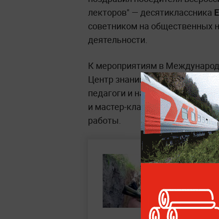
лекторов" — десятиклассника
Е
советником на общественных н
деятельности.
К мероприятиям в Международ
Центр знаний "Машук". В ходе
педагоги и наставники страны 
и мастер-классах на тему наст
работы.