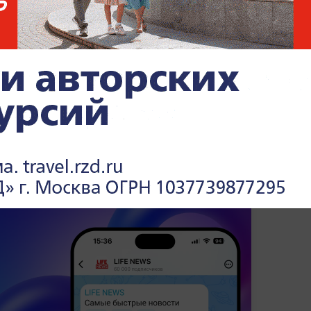
а ВДНХ открылась флагманская площадка
ия детей и молодёжи "Движение первых"
.
щадки работали в 79 регионах страны.
 возможность познакомиться с разными
 примерить их на себя, а ещё найти
 предложить свои идеи, поучаствовать в
бщаться со звёздами.
Участников
ийский лидер Владимир Путин
.