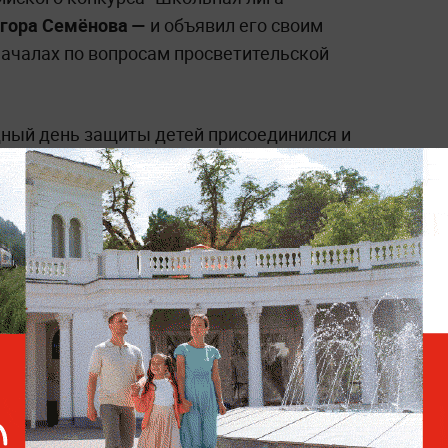
гора Семёнова —
и объявил его своим
ачалах по вопросам просветительской
ный день защиты детей присоединился и
 детского фестиваля РДДМ лучшие
вместе с детьми приняли участие в квизах
авничества, просвещения и командной
Участники СВО поздравили
детей и поблагодарили их
за поддержку