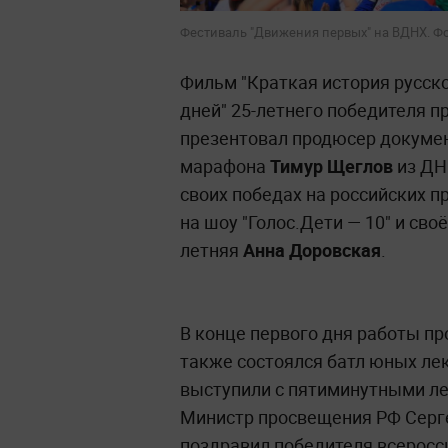
Фестиваль "Движения первых" на ВДНХ. Ф
Фильм "Краткая история русск
дней" 25-летнего победителя п
презентовал продюсер докумен
марафона
Тимур Щеглов
из ДН
своих победах на российских 
на шоу "Голос.Дети — 10" и св
летняя
Анна Доровская
.
В конце первого дня работы п
также состоялся батл юных ле
выступили с пятиминутными лек
Министр просвещения РФ Серге
поздравил победителя всеросс