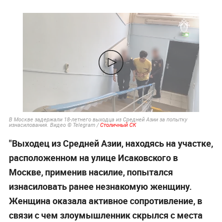
В Москве задержали 18-летнего выходца из Средней Азии за попытку
изнасилования. Видео © Telegram /
Столичный СК
"Выходец из Средней Азии, находясь на участке,
расположенном на улице Исаковского в
Москве, применив насилие, попытался
изнасиловать ранее незнакомую женщину.
Женщина оказала активное сопротивление, в
связи с чем злоумышленник скрылся с места