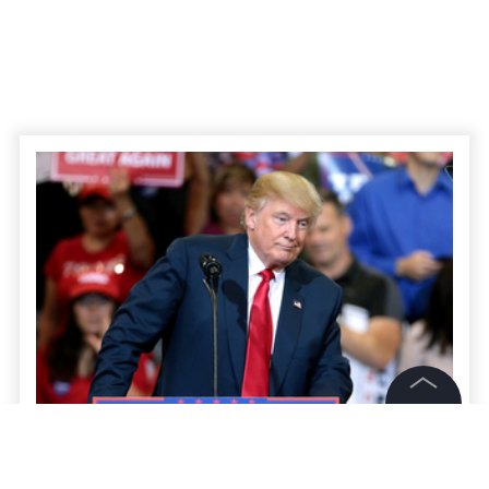
©
2026
News Media Holding.
Все права защищены
В США назначили дату рассмотрения
дела Трампа о штурме Капитолия