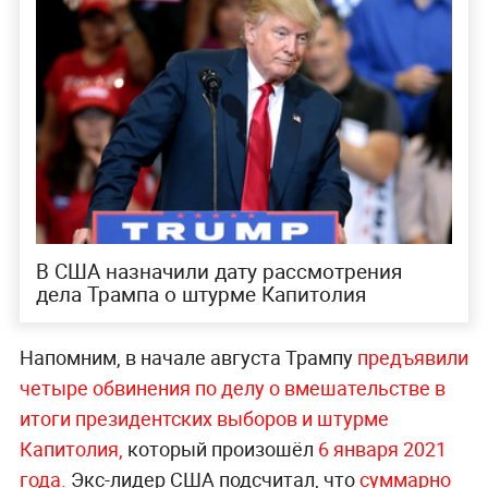
В США назначили дату рассмотрения
дела Трампа о штурме Капитолия
Напомним, в начале августа Трампу
предъявили
четыре обвинения по делу о вмешательстве в
итоги президентских выборов и штурме
Капитолия,
который произошёл
6 января 2021
года.
Экс-лидер США подсчитал, что
суммарно