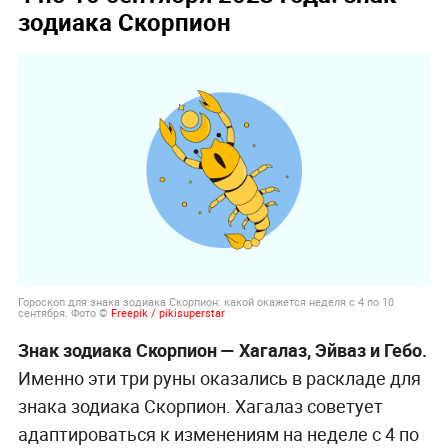
зодиака Скорпион
Гороскоп для знака зодиака Скорпион: какой окажется неделя с 4 по 10
сентября. Фото ©
Freepik / pikisuperstar
Знак зодиака Скорпион — Хагалаз, Эйваз и Гебо.
Именно эти три руны оказались в раскладе для
знака зодиака Скорпион. Хагалаз советует
адаптироваться к изменениям на неделе с 4 по