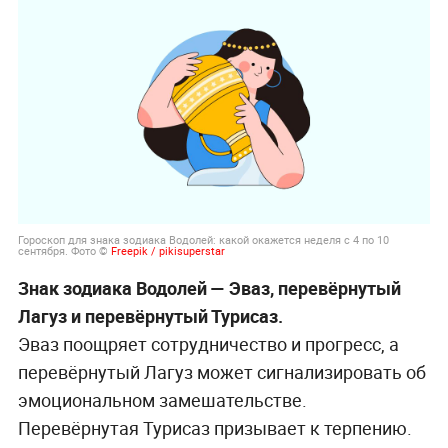
Гороскоп для знака зодиака Водолей: какой окажется неделя с 4 по 10
сентября. Фото ©
Freepik / pikisuperstar
Знак зодиака Водолей — Эваз, перевёрнутый
Лагуз и перевёрнутый Турисаз.
Эваз поощряет сотрудничество и прогресс, а
перевёрнутый Лагуз может сигнализировать об
эмоциональном замешательстве.
Перевёрнутая Турисаз призывает к терпению.