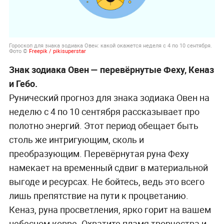
Гороскоп для знака зодиака Овен: какой окажется неделя с 4 по 10 сентября.
Фото ©
Freepik / pikisuperstar
Знак зодиака Овен
— перевёрнутые Феху, Кеназ
и Гебо.
Рунический прогноз для знака зодиака Овен на
неделю с 4 по 10 сентября рассказывает про
полотно энергий. Этот период обещает быть
столь же интригующим, сколь и
преобразующим. Перевёрнутая руна Феху
намекает на временный сдвиг в материальной
выгоде и ресурсах. Не бойтесь, ведь это всего
лишь препятствие на пути к процветанию.
Кеназ, руна просветления, ярко горит на вашем
небесном ковре. Охватите пламя творчества и