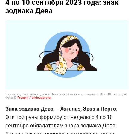
4 по 10 сентября 2023 года: знак
зодиака Дева
Гороскоп для знака зодиака Дева: какой окажется неделя с 4 по 10 сентября.
Фото ©
Freepik / pikisuperstar
Знак зодиака Дева — Хагалаз, Эваз и Перто.
Эти три руны формируют неделю с 4 по 10
сентября обладателям знака зодиака Дева.
Хагалаз может принести потрясения, но не