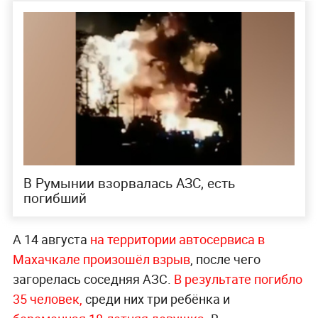
В Румынии взорвалась АЗС, есть
погибший
А 14 августа
на территории автосервиса в
Махачкале произошёл взрыв
, после чего
загорелась соседняя АЗС.
В результате погибло
35 человек,
среди них три ребёнка и