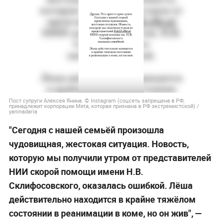
Пост супруги Алексея Янина. © Instagram (соцсеть запрещена в РФ;
принадлежит корпорации Meta, которая признана в РФ экстремистской) /
yaninadaria
"Сегодня с нашей семьёй произошла
чудовищная, жестокая ситуация. Новость,
которую мы получили утром от представителей
НИИ скорой помощи имени H.B.
Склифосовского, оказалась ошибкой. Лёша
действительно находится в крайне тяжёлом
состоянии в реанимации в коме, но он жив", —