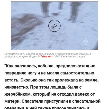
Сотрудники МЧС спасли обессилившую и травмированную лошадь в
Хабаровском крае. Видео ©
Telegram
/ "МЧС Хабаровского края"
"Как оказалось, кобыла, предположительно,
повредила ногу и не могла самостоятельно
встать. Сколько она так пролежала на земле,
неизвестно. При этом лошадь была с
жеребёнком, который не отходил далеко от
матери. Спасатели приступили к спасательной
операции, к ней также присоединились и