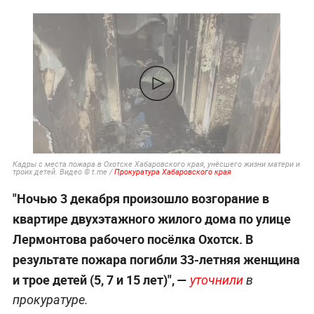
Кадры с места пожара в Охотске Хабаровского края, унёсшего жизни матери и
троих детей. Видео © t.me /
Прокуратура Хабаровского края
"Ночью 3 декабря произошло возгорание в
квартире двухэтажного жилого дома по улице
Лермонтова рабочего посёлка Охотск. В
результате пожара погибли 33-летняя женщина
и трое детей (5, 7 и 15 лет)", —
уточнили
в
прокуратуре.