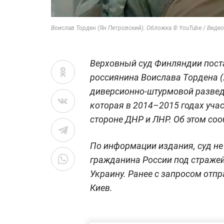
Воислав Торден (Ян Петровский). Обложка © YouTube / Видео
Верховный суд Финляндии пост
россиянина Воислава Тордена (
диверсионно-штурмовой развед
которая в 2014–2015 годах уча
стороне ДНР и ЛНР. Об этом соо
По информации издания, суд не
гражданина России под стражей,
Украину. Ранее с запросом отп
Киев.