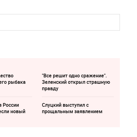
щество
"Все решит одно сражение".
его рыбака
Зеленский открыл страшную
правду
з России
Слуцкий выступил с
если новый
прощальным заявлением