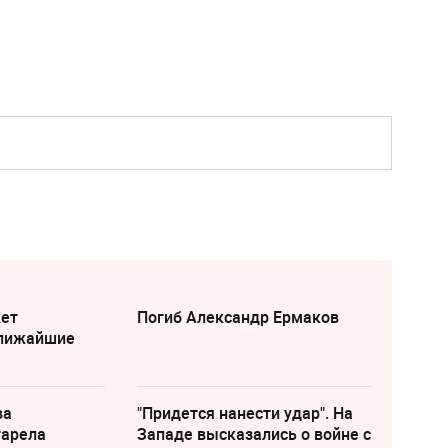
жет
Погиб Александр Ермаков
ближайшие
ва
"Придется нанести удар". На
тарела
Западе высказались о войне с