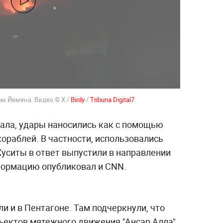
ам Йемена. Видео
©
X /
Birdy
/
Tribuna Digital7
ала, удары наносились как с помощью
кораблей. В частности, использовались
Хуситы в ответ выпустили в направлении
формацию опубликовал и CNN.
и и в Пентагоне. Там подчеркнули, что
ъектов мятежного движения "Ансар Алла".