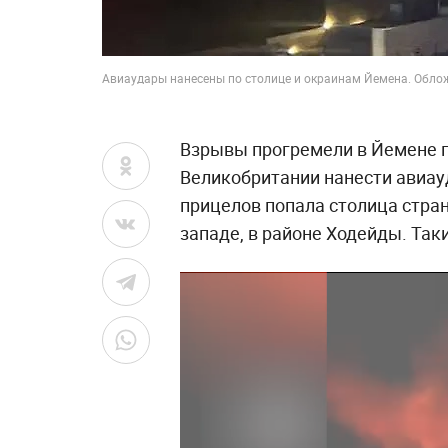
Авиаудары нанесены по столице и окраинам Йемена. Обл
Взрывы прогремели в Йемене 
Великобритании нанести авиауд
прицелов попала столица стра
западе, в районе Ходейды. Так