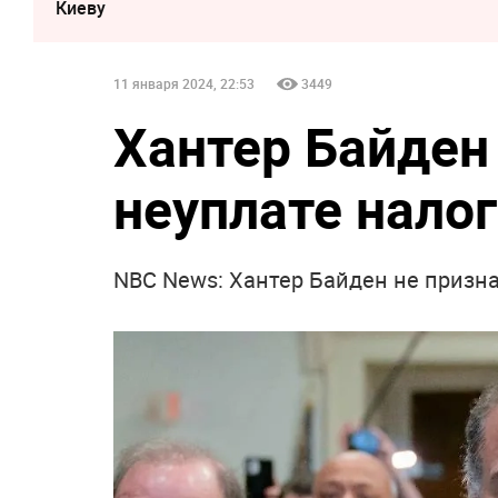
Киеву
11 января 2024, 22:53
3449
Хантер Байден 
неуплате нало
NBC News: Хантер Байден не признал