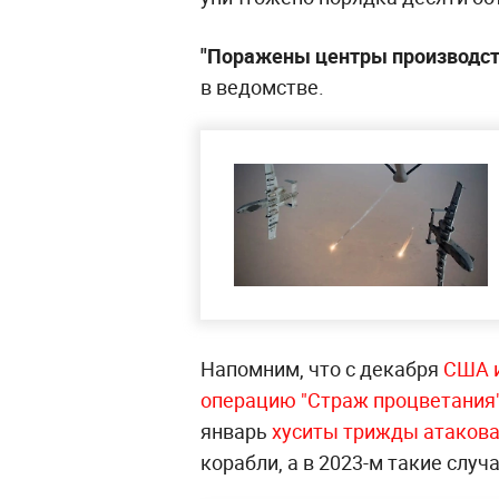
"Поражены центры производств
в ведомстве.
Напомним, что с декабря
США и
операцию "Страж процветания
январь
хуситы трижды атаков
корабли, а в 2023-м такие случ