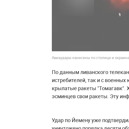
Авиаудары нанесены по столице и окраин
По данным ливанского телекан
истребителей, так и с военных 
крылатые ракеты "Томагавк". 
эсминцев свои ракеты. Эту ин
Удар по Йемену уже подтвердил
уничтожено порядка десяти об