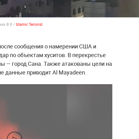
ожка
©
X /
Izlamic Terrorist
после сообщения о намерении США и
ар по объектам хуситов. В перекрестье
ны — город Сана. Также атакованы цели на
ие данные приводит Al Mayadeen.