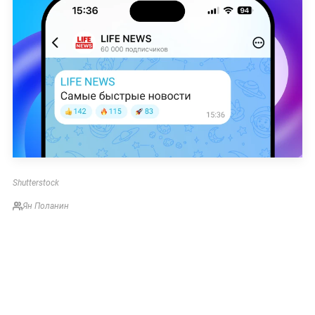
Shutterstock
Ян Поланин