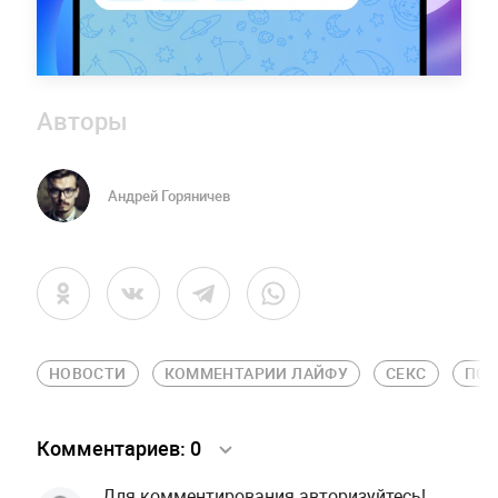
Авторы
Андрей Горяничев
НОВОСТИ
КОММЕНТАРИИ ЛАЙФУ
СЕКС
ПСИ
Комментариев:
0
Для комментирования авторизуйтесь!