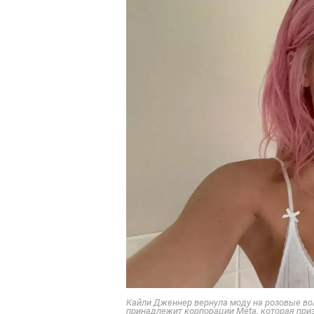
Кайли Дженнер вернула моду на розовые вол
принадлежит корпорации Meta, которая призн