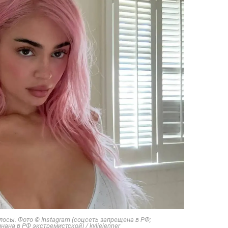
осы. Фото © Instagram (соцсеть запрещена в РФ;
ана в РФ экстремистской) / kyliejenner