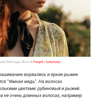
ной 2024 года. Фото ©
Freepik / lookstudio
крашиванию ворвались и яркие рыжие
тся "тёмная медь". На волосах
олькими цветами: рубиновый и рыжий.
а не очень длинных волосах, например