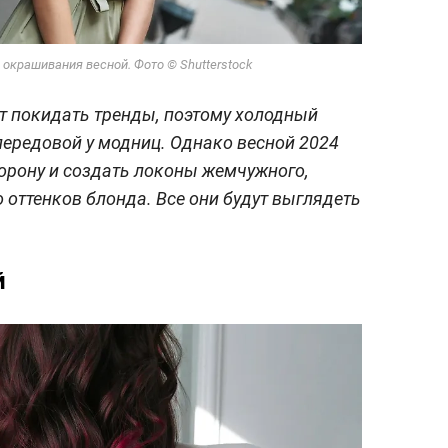
окрашивания весной. Фото © Shutterstock
т покидать тренды, поэтому холодный
передовой у модниц. Однако весной 2024
торону и создать локоны жемчужного,
о оттенков блонда. Все они будут выглядеть
й