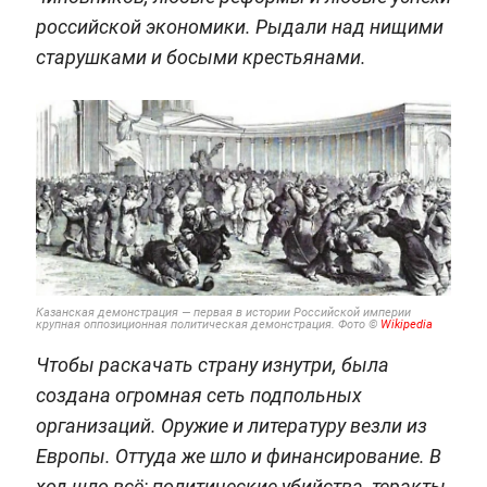
российской экономики. Рыдали над нищими
старушками и босыми крестьянами.
Казанская демонстрация — первая в истории Российской империи
крупная оппозиционная политическая демонстрация. Фото ©
Wikipedia
Чтобы раскачать страну изнутри, была
создана огромная сеть подпольных
организаций. Оружие и литературу везли из
Европы. Оттуда же шло и финансирование. В
ход шло всё: политические убийства, теракты,