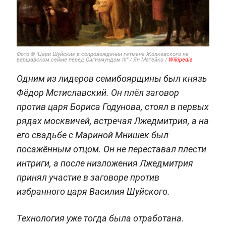
Фото © "Цари Шуйские в сопровождении гетмана Жолкевского на
варшавском сейме перед Сигизмундом III" / Ян Матейко /
Wikipedia
Одним из лидеров семибоярщины был князь
Фёдор Мстиславский. Он плёл заговор
против царя Бориса Годунова, стоял в первых
рядах москвичей, встречая Лжедмитрия, а на
его свадьбе с Мариной Мнишек был
посажённым отцом. Он не переставал плести
интриги, а после низложения Лжедмитрия
принял участие в заговоре против
избранного царя Василия Шуйского.
Технология уже тогда была отработана.