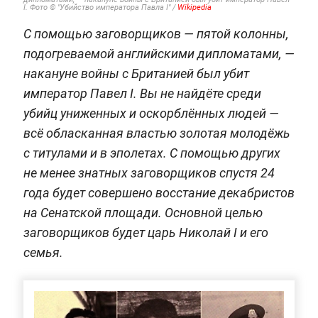
I. Фото © "Убийство императора Павла I" /
Wikipedia
С помощью заговорщиков — пятой колонны,
подогреваемой английскими дипломатами, —
накануне войны с Британией был убит
император Павел I. Вы не найдёте среди
убийц униженных и оскорблённых людей —
всё обласканная властью золотая молодёжь
с титулами и в эполетах. С помощью других
не менее знатных заговорщиков спустя 24
года будет совершено восстание декабристов
на Сенатской площади. Основной целью
заговорщиков будет царь Николай I и его
семья.