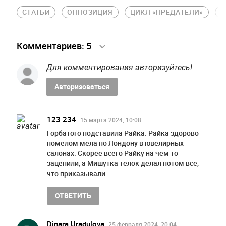
СТАТЬИ
ОППОЗИЦИЯ
ЦИКЛ «ПРЕДАТЕЛИ»
И
Комментариев:
5
Для комментирования авторизуйтесь!
Авторизоваться
123 234
15 марта 2024, 10:08
Горбатого подставила Райка. Райка здорово
помелом мела по Лондону в ювелирных
салонах. Скорее всего Райку на чем то
зацепили, а Мишутка телок делал потом всё,
что приказывали.
ОТВЕТИТЬ
Dinara Uradulova
25 февраля 2024, 20:04