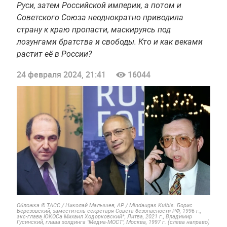
Руси, затем Российской империи, а потом и
Советского Союза неоднократно приводила
страну к краю пропасти, маскируясь под
лозунгами братства и свободы. Кто и как веками
растит её в России?
24 февраля 2024, 21:41
16044
Обложка © ТАСС / Николай Малышев, AP / Mindaugas Kulbis. Борис
Березовский, заместитель секретаря Совета безопасности РФ, 1996 г.,
экс-глава ЮКОСа Михаил Ходорковский*, Литва, 2021 г., Владимир
Гусинский, глава холдинга "Медиа-МОСТ", Москва, 1997 г. (слева направо)