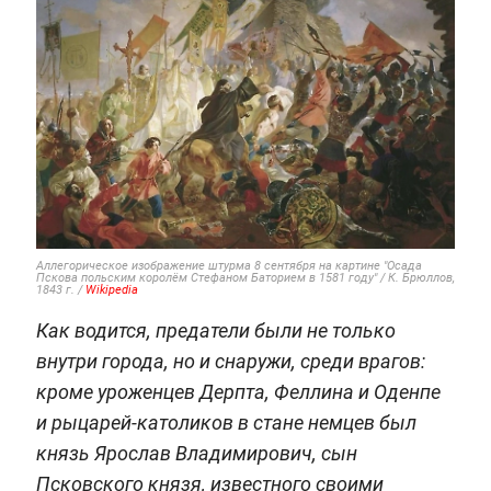
Аллегорическое изображение штурма 8 сентября на картине "Осада
Пскова польским королём Стефаном Баторием в 1581 году" / К. Брюллов,
1843 г. /
Wikipedia
Как водится, предатели были не только
внутри города, но и снаружи, среди врагов:
кроме уроженцев Дерпта, Феллина и Оденпе
и рыцарей-католиков в стане немцев был
князь Ярослав Владимирович, сын
Псковского князя, известного своими