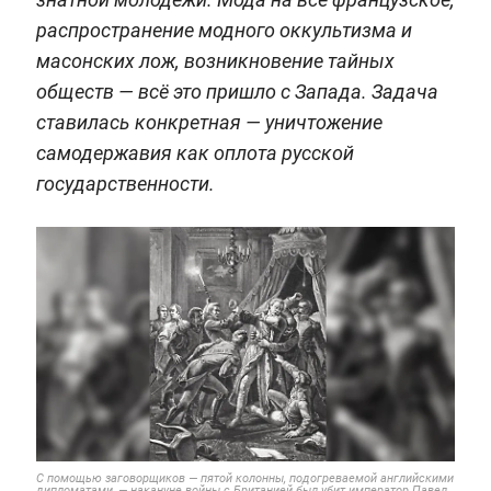
распространение модного оккультизма и
масонских лож, возникновение тайных
обществ — всё это пришло с Запада. Задача
ставилась конкретная — уничтожение
самодержавия как оплота русской
государственности.
С помощью заговорщиков — пятой колонны, подогреваемой английскими
дипломатами, — накануне войны с Британией был убит император Павел