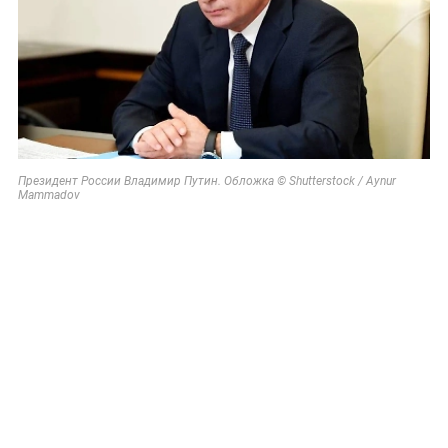
Президент России Владимир Путин. Обложка © Shutterstock / Aynur
Mammadov