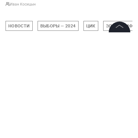
Иван Косицын
НОВОСТИ
ВЫБОРЫ — 2024
ЦИК
ЭЛЛА ПАМФИ
©
2026
News Media Holding.
Все права защищены
Подписаться на LIFE
Информация
0
Комментарий
Контакты
Редакция
Правовая информация
Политика обработки персональных данных
Авторизоваться
Партнерам
RSS