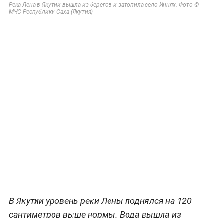
Река Лена в Якутии вышла из берегов и затопила село Иннях. Фото ©
МЧС Республики Саха (Якутия)
В Якутии уровень реки Лены поднялся на 120
сантиметров выше нормы. Вода вышла из