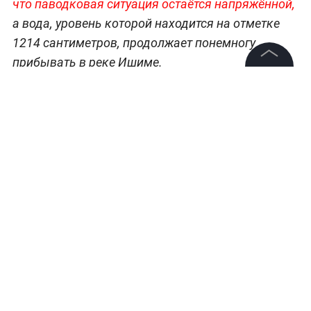
что паводковая ситуация остаётся напряжённой,
а вода, уровень которой находится на отметке
1214 сантиметров, продолжает понемногу
прибывать в реке Ишиме.
©
2026
News Media Holding.
Все права защищены
Информация
Контакты
Редакция
Правовая информация
Политика обработки персональных данных
Партнерам
RSS