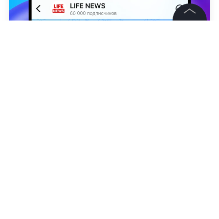
©
2026
News Media Holding.
Все права защищены
Информация
Контакты
Сайт Зеленского
Редакция
Наталья Исакова
Правовая информация
Политика обработки персональных данных
Партнерам
RSS
Жанры и форматы
Расследования