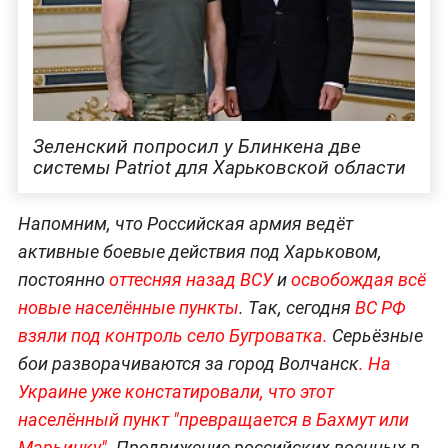
Зеленский попросил у Блинкена две
системы Patriot для Харьковской области
Напомним, что Российская армия ведёт
активные боевые действия под Харьковом,
постоянно
оттесняя назад ВСУ
и
освобождая всё
новые населённые пункты
. Так, сегодня
ВС РФ
взяли под контроль село Бугроватка.
Серьёзные
бои разворачиваются за город Волчанск
.
На
Украине уже констатировали, что этот
населённый пункт "превращается в Бахмут или
Марьинку".
Продвижение российских военных в