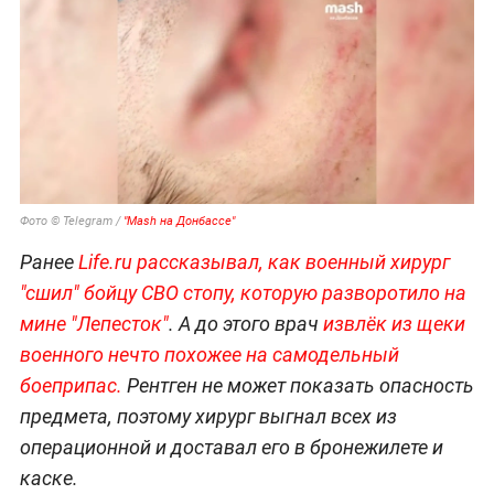
Фото © Telegram /
"Mash на Донбассе"
Ранее
Life.ru рассказывал, как военный хирург
"сшил" бойцу СВО стопу, которую разворотило на
мине "Лепесток"
. А до этого врач
извлёк из щеки
военного нечто похожее на самодельный
боеприпас.
Рентген не может показать опасность
предмета, поэтому хирург выгнал всех из
операционной и доставал его в бронежилете и
каске.