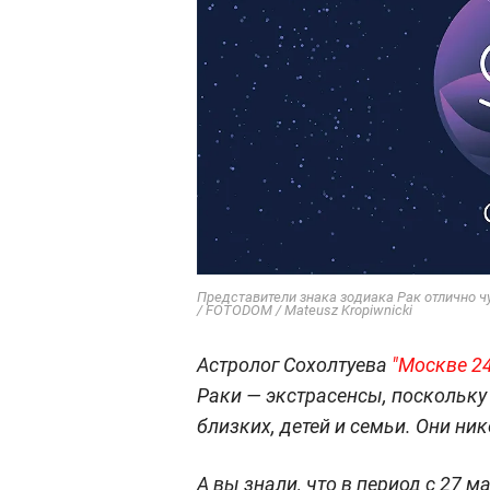
Представители знака зодиака Рак отлично чу
/ FOTODOM / Mateusz Kropiwnicki
Астролог Сохолтуева
"Москве 24
Раки — экстрасенсы, поскольку
близких, детей и семьи. Они ни
А вы знали, что в период с 27 