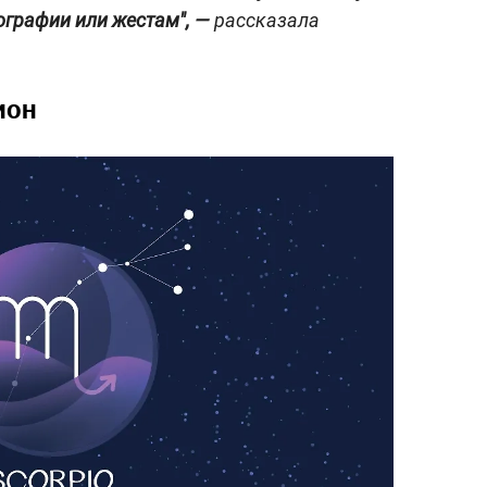
ографии или жестам", —
рассказала
ион