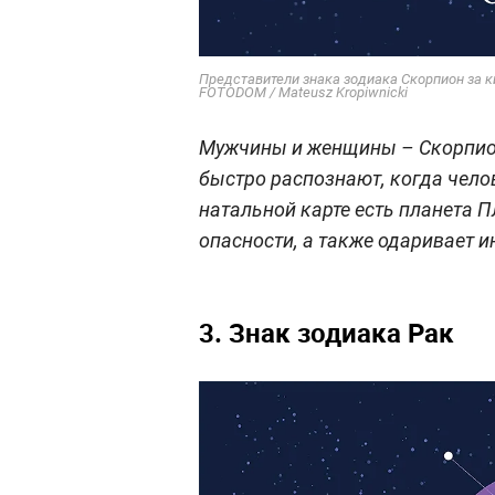
Представители знака зодиака Скорпион за ки
FOTODOM / Mateusz Kropiwnicki
Мужчины и женщины – Скорпионы
быстро распознают, когда чело
натальной карте есть планета П
опасности, а также одаривает и
3. Знак зодиака Рак