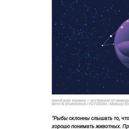
Какой знак зодиака — экстрасенс от приро
Фото © Shutterstock / FOTODOM / Mateusz Kr
"Рыбы склонны слышать то, что 
хорошо понимать животных. Пре