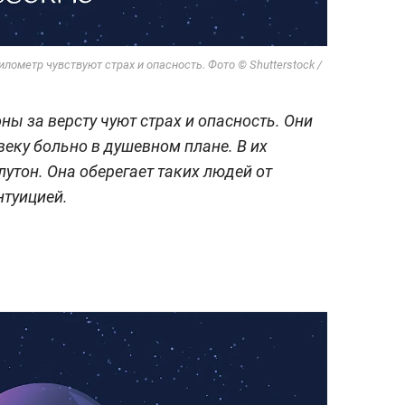
лометр чувствуют страх и опасность. Фото © Shutterstock /
 за версту чуют страх и опасность. Они
веку больно в душевном плане. В их
лутон. Она оберегает таких людей от
нтуицией.