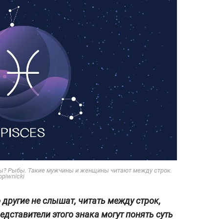
ды? Рыбы. Такие мужчины и женщины читают между строк.
opiwnicki
другие не слышат, читать между строк,
дставители этого знака могут понять суть