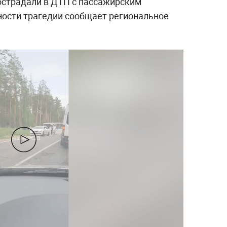
пострадали в ДТП с пассажирским
ности трагедии сообщает региональное