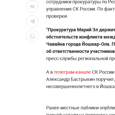
сотрудники прокуратуры по Ре
управления СК России. По фак
проверки.
"Прокуратура Марий Эл держит
обстоятельств конфликта меж
Чавайна города Йошкар-Ола. П
об ответственности участников
пресс-службы региональной пр
А в
телеграм-канале
СК России 
Александр Бастрыкин поручил 
несовершеннолетнего в Йошка
Ранее местные паблики опубли
парней напали на подростка н