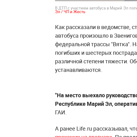
В ДТП с участием автобуса в Марий Эл поги
Эл / ЧП и Жесть
Как рассказали в ведомстве, 
автобуса произошло в Звениго
федеральной трассы "Вятка". Н
погибших и шестерых пострад
различной степени тяжести. О
устанавливаются.
"На место выехало руководств
Республике Марий Эл, операти
ГАИ.
А ранее Life.ru рассказывал, ч