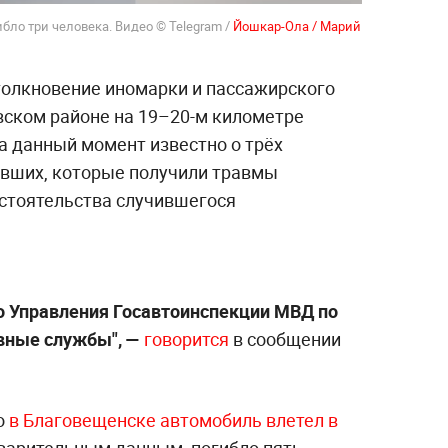
бло три человека. Видео © Telegram /
Йошкар-Ола / Марий
столкновение иномарки и пассажирского
вском районе на 19–20-м километре
а данный момент известно о трёх
авших, которые получили травмы
бстоятельства случившегося
о Управления Госавтоинспекции МВД по
вные службы", —
говорится
в сообщении
то
в Благовещенске автомобиль влетел в