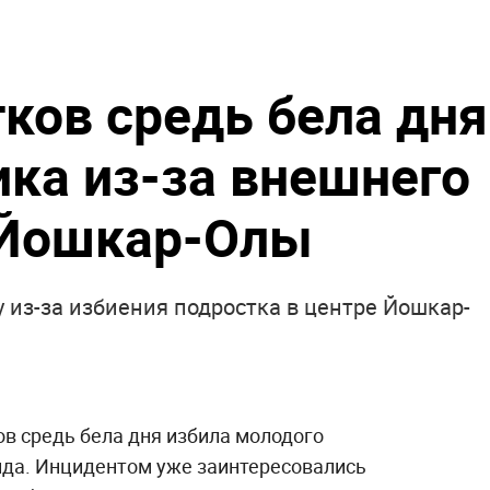
тков средь бела дня
ика из-за внешнего
 Йошкар-Олы
у из-за избиения подростка в центре Йошкар-
ов средь бела дня избила молодого
вида. Инцидентом уже заинтересовались