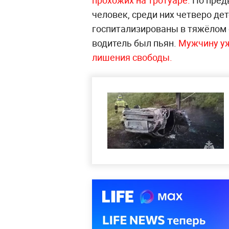
прохожих на тротуаре.
По пред
человек, среди них четверо де
госпитализированы в тяжёлом 
водитель был пьян.
Мужчину уж
лишения свободы.