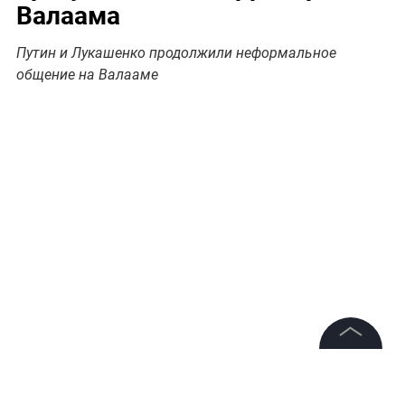
Валаама
Путин и Лукашенко продолжили неформальное
общение на Валааме
©
2026
News Media Holding.
Все права защищены