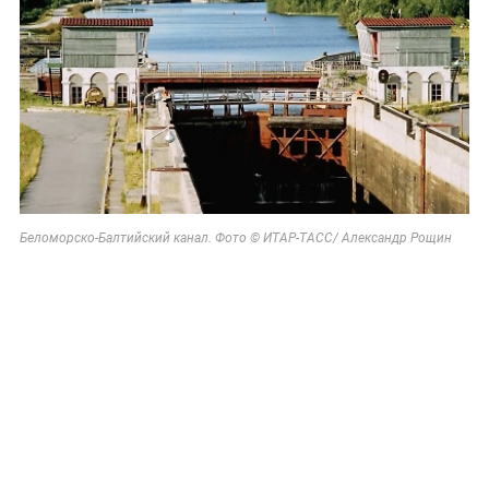
Беломорско-Балтийский канал. Фото © ИТАР-ТАСС/ Александр Рощин