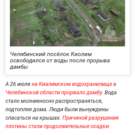
Челябинский посёлок Киолим
освободился от воды после прорыва
дамбы
А 26 июля
на Киалимском водохранилище в
Челябинской области прорвало дамбу.
Вода
стало молниеносно распространяться,
подтопляя дома. Люди были вынуждены
спасаться на крышах.
Причиной разрушения
плотины стали продолжительные осадки.