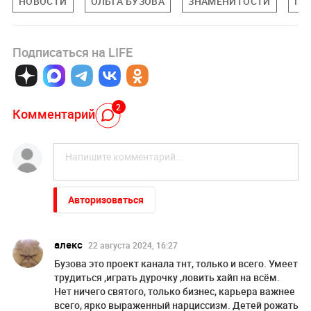
НОВОСТИ
ОЛЬГА БУЗОВА
ЗНАМЕНИТОСТИ
ПО
Подписаться на LIFE
2
Комментарий
Авторизоваться
алекс
22 августа 2024, 16:27
Бузова это проект канала тнт, только и всего. Умеет
трудиться ,играть дурочку ,ловить хайп на всём.
Нет ничего святого, только бизнес, карьера важнее
всего, ярко выраженный нарциссизм. Детей рожать