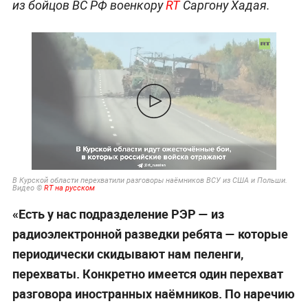
из бойцов ВС РФ военкору
RT
Саргону Хадая.
В Курской области перехватили разговоры наёмников ВСУ из США и Польши.
Видео ©
RT на русском
«Есть у нас подразделение РЭР — из
радиоэлектронной разведки ребята — которые
периодически скидывают нам пеленги,
перехваты. Конкретно имеется один перехват
разговора иностранных наёмников. По наречию