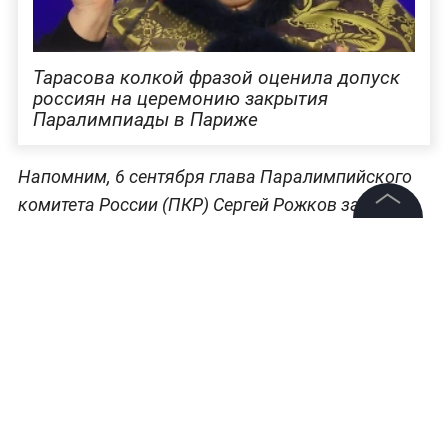
Тарасова колкой фразой оценила допуск
россиян на церемонию закрытия
Паралимпиады в Париже
Напомним, 6 сентября глава Паралимпийского
комитета России (ПКР) Сергей Рожков заявил,
что
спортсмены из РФ и Белоруссии были
©
2026
News Media Holding.
приглашены на закрытие Паралимпийских игр в
Все права защищены
Париже
. Церемония пройдёт 8 сентября. Сейчас
в общей сложности у россиян 16 золотых, 19
Информация
серебряных и 20 бронзовых медалей. Это
показатель девятого места в общем зачёте
Контакты
Паралимпийских игр, где достижения
Редакция
российских и белорусских спортсменов, однако,
Правовая информация