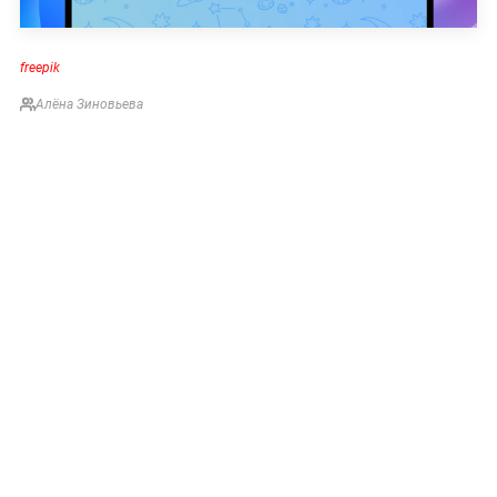
freepik
Алёна Зиновьева