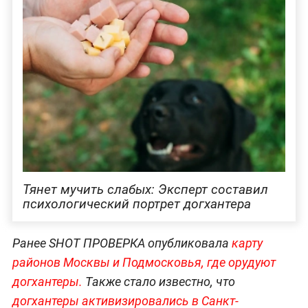
Тянет мучить слабых: Эксперт составил
психологический портрет догхантера
Ранее SHOT ПРОВЕРКА опубликовала
карту
районов Москвы и Подмосковья, где орудуют
догхантеры.
Также стало известно, что
догхантеры активизировались в Санкт-