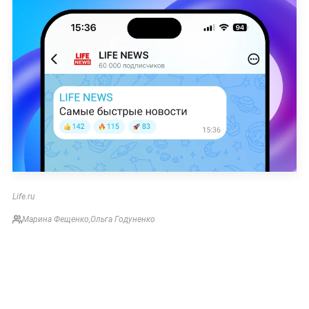
Life.ru
Марина Фещенко
,
Ольга Годуненко