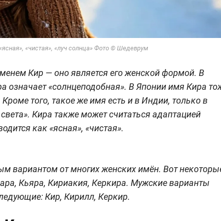
«ясная», «чистая», «луч солнца» Фото © Шедеврум
менем Кир — оно является его женской формой. В
а означает «солнцеподобная». В Японии имя Кира то
Кроме того, такое же имя есть и в Индии, только в
 света». Кира также может считаться адаптацией
одится как «ясная», «чистая».
ым вариантом от многих женских имён. Вот некоторы
иара, Кьяра, Кириакия, Керкира. Мужские варианты
ледующие: Кир, Кирилл, Керкир.