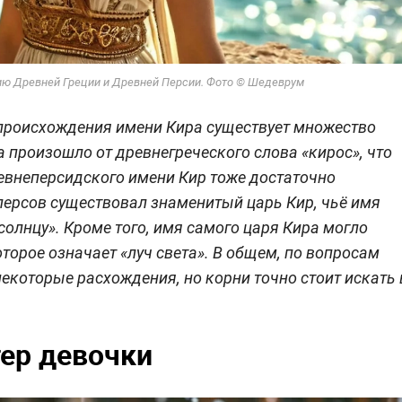
ию Древней Греции и Древней Персии. Фото © Шедеврум
 происхождения имени Кира существует множество
а произошло от древнегреческого слова «кирос», что
ревнеперсидского имени Кир тоже достаточно
 персов существовал знаменитый царь Кир, чьё имя
олнцу». Кроме того, имя самого царя Кира могло
торое означает «луч света». В общем, по вопросам
екоторые расхождения, но корни точно стоит искать 
тер девочки