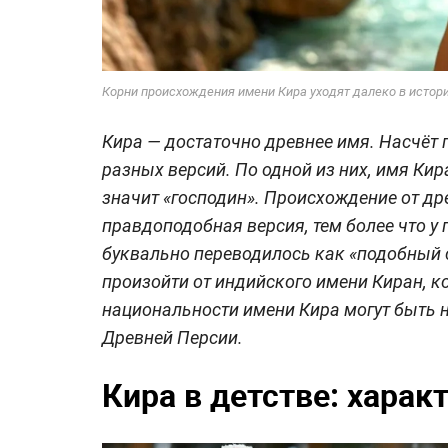
Корни происхождения имени Кира уходят далеко в истор
Кира — достаточно древнее имя. Насчёт
разных версий. По одной из них, имя Кир
значит «господин». Происхождение от д
правдоподобная версия, тем более что у
буквально переводилось как «подобный с
произойти от индийского имени Киран, ко
национальности имени Кира могут быть н
Древней Персии.
Кира в детстве: харак