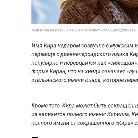
Имя Кира на разных языках означает «солнцеподобная», 
Имя Кира недаром созвучно с мужским и
переводе с древнеперсидского языка Кир
популярно и переводится как «сияющая». 
форме Киран, что на хинди означает «луч
итальянского имени Кьяра, которое перев
Кроме того, Кира может быть сокращённ
из вариантов полного имени: Кирилла, К
полного имени от сокращённого «Кира» с