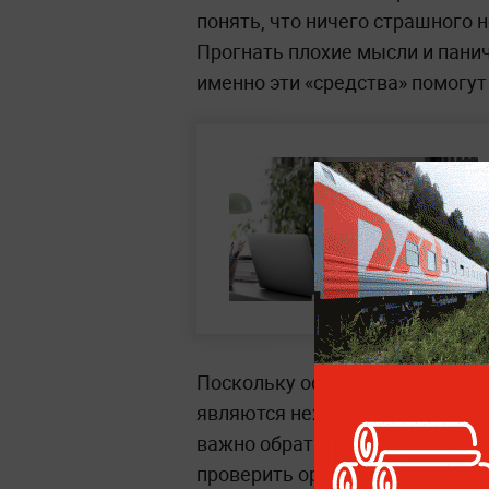
понять, что ничего страшного н
Прогнать плохие мысли и панич
именно эти «средства» помогут 
Поскольку основными причина
являются нехватка витаминов, 
важно обратиться к врачам кон
проверить организм полностью