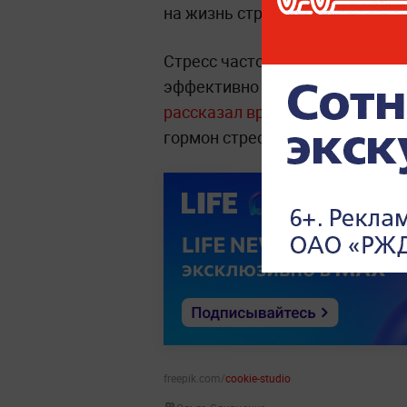
на жизнь стресса и прочих нег
Стресс часто отравляет жизнь 
эффективно бороться.
Об одно
рассказал врач-невролог
. По е
гормон стресса как «турбопечь
freepik.com/
cookie-studio