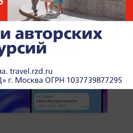
ативных факторов.
россиянам, поэтому с ним необходимо
м необычном, но действенном методе
го словам, 20 минут танцев сжигают
».