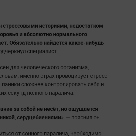
н стрессовыми историями, недостатком
доровья и абсолютно нормального
ает. Обязательно найдётся какое-нибудь
подчеркнул специалист.
сен для человеческого организма,
словам, именно страх провоцирует стресс
м паники сложнее контролировать себя и
их секунд полного паралича.
ание за собой не несёт, но ощущается
аникой, сердцебиениями
», — пояснил он.
иться от сонного паралича, необходимо