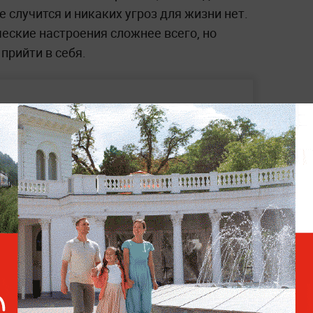
е случится и никаких угроз для жизни нет.
еские настроения сложнее всего, но
прийти в себя.
В Индии компания уволила
работников, которые
пожаловались на сильный
стресс
ми возникновения сонного паралича
хронические заболевания или стресс,
кретных областей, а лучше всего —
. Также следует снизить влияние влияние