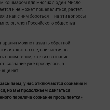
им кошмаром для многих людей. Число
ается и не может пошевелиться, растёт.
ия и как с ним бороться — на эти вопросы
омнолог, член Российского общества
 паралич можно назвать обратной
тики ходят во сне, они частично
ь своим телом, хотя их сознание
от: сознание уже проснулось, а
 ещё нет.
 засыпаем, у нас отключаются сознание и
ься, но мы продолжаем двигаться
онного паралича сознание просыпается
», —