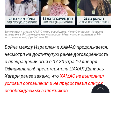
Заложницы, которых ХАМАС готов освободить. Фото © Instagram (соцсеть
запрещена в РФ; принадлежит корпорации Meta, которая признана в РФ
экстремистской) / yediotnews10
Война между Израилем и ХАМАС продолжается,
несмотря на достигнутую ранее договорённость
о прекращении огня с 07.30 утра 19 января.
Официальный представитель ЦАХАЛ Даниэль
Хагари ранее заявил, что
ХАМАС не выполнил
условия соглашения и не предоставил список
освобождаемых заложников.
©
2026
News Media Holding.
Все права защищены