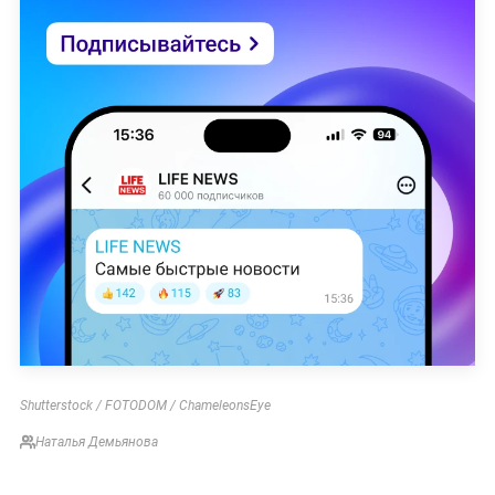
Shutterstock / FOTODOM / ChameleonsEye
Наталья Демьянова