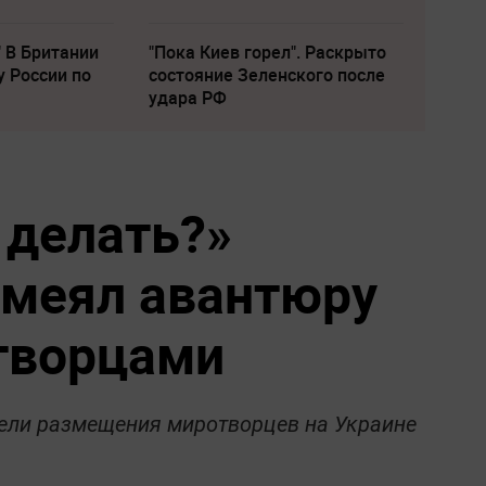
" В Британии
"Пока Киев горел". Раскрыто
у России по
состояние Зеленского после
удара РФ
 делать?»
смеял авантюру
творцами
цели размещения миротворцев на Украине