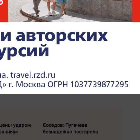
щены ударом
Соседов: Пугачева
транным
безнадежно постарела