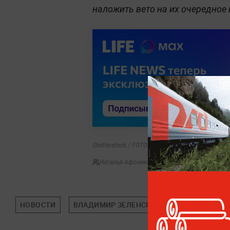
наложить вето на их очередное
Shutterstock / FOTODOM / Dmytro Larin
Наталья Афонина
НОВОСТИ
ВЛАДИМИР ЗЕЛЕНСКИЙ
УКРАИНА