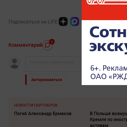
Подписаться на LIFE
0
Комментарий
Авторизоваться
НОВОСТИ ПАРТНЕРОВ
Погиб Александр Ермаков
В Польше возму
Кремля по инос
активам