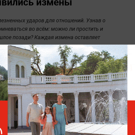
явились измены
лезненных ударов для отношений. Узнав о
омневаться во всём: можно ли простить и
шлое позади? Каждая измена оставляет
жет стать непреодолимым препятствием на
чувство предательства не угасает, а мысли
, что было нарушено, стоит задуматься о
ить в постоянном напряжении.
ия: словесная и на