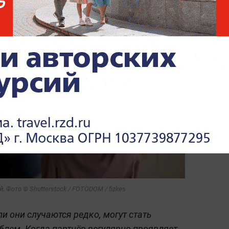
 Фото © Shutterstock / FOTODOM / fizkes
и они случаются редко, могут стать
лем. Когда партнёр регулярно проявляет