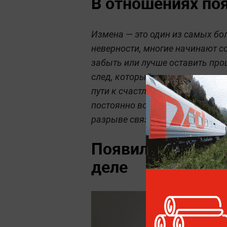
В отношениях по
Измена — это один из самых бо
неверности, многие начинают с
забыть или лучше оставить про
след, который со временем мо
пути к счастливой жизни. Если 
постоянно возвращаются к тому
разрыве связи, чем пытаться ж
Появилась агресс
деле