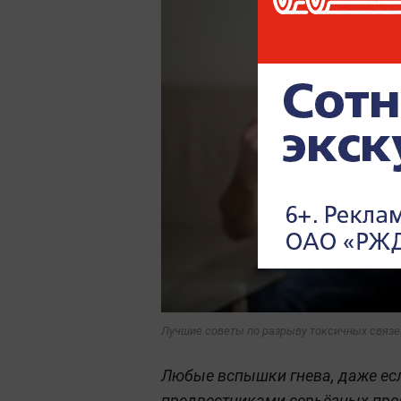
Лучшие советы по разрыву токсичных связей.
Любые вспышки гнева, даже есл
предвестниками серьёзных проб