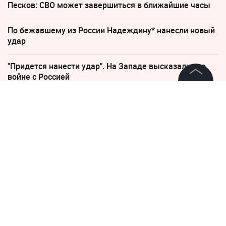
Песков: СВО может завершиться в ближайшие часы
По бежавшему из России Надеждину* нанесли новый
удар
"Придется нанести удар". На Западе высказались о
войне с Россией
©
2026
News Media Holding.
Все права защищены
7 марта 2025, 19:18
24819
Трамп оправдал групповой
удар России по Украине после
Информация
остановки помощи США
Контакты
Редакция
Трамп: Любой на месте Путина ударил бы по Украине
Правовая информация
после приостановки помощи
Политика обработки персональных данных