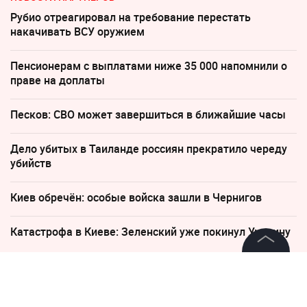
Рубио отреагировал на требование перестать
накачивать ВСУ оружием
Пенсионерам с выплатами ниже 35 000 напомнили о
праве на доплаты
Песков: СВО может завершиться в ближайшие часы
Дело убитых в Таиланде россиян прекратило череду
убийств
Киев обречён: особые войска зашли в Чернигов
Катастрофа в Киеве: Зеленский уже покинул Украину
©
2026
News Media Holding.
Все права защищены
23 марта 2025, 20:20
Силы ПВО уничтожили семь