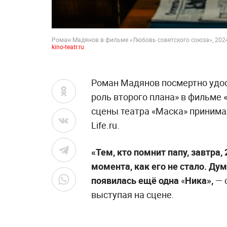
Роман Мадянов в фильме «Любовь советского союза», 202
kino-teatr.ru
Роман Мадянов посмертно удо
роль второго плана» в фильме 
сцены театра «Маска» принима
Life.ru.
«Тем, кто помнит папу, завтра, 
момента, как его не стало. Дум
появилась ещё одна
«
Ника»,
— 
выступая на сцене.