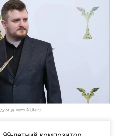
 отца. Фото © Life.ru
99-летний композитор