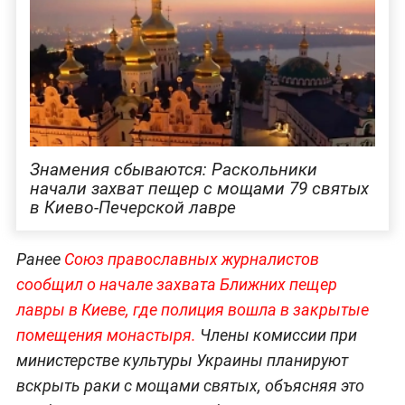
Знамения сбываются: Раскольники
начали захват пещер с мощами 79 святых
в Киево-Печерской лавре
Ранее
Союз православных журналистов
сообщил о начале захвата Ближних пещер
лавры в Киеве, где полиция вошла в закрытые
помещения монастыря.
Члены комиссии при
министерстве культуры Украины планируют
вскрыть раки с мощами святых, объясняя это