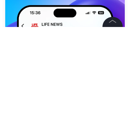
©
2026
News Media Holding.
Все права защищены
Информация
Контакты
Редакция
Shutterstock / FOTODOM /Drop of Light
Правовая информация
Андрей Бражников
Политика обработки персональных данных
Партнерам
RSS