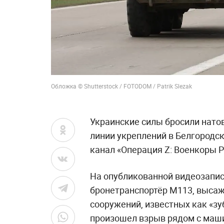
Обложка © Shutterstock / FOTODOM / Patrik Slezak
Украинские силы бросили нато
линии укреплений в Белгородск
канал «Операция Z: Военкоры Р
На опубликованной видеозапис
бронетранспортёр М113, выса
сооружений, известных как «з
произошел взрыв рядом с маши