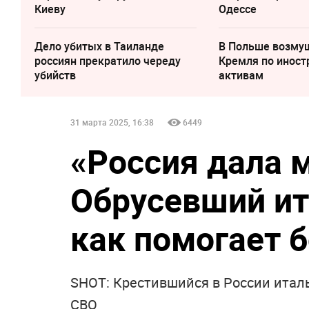
Киеву
Одессе
Дело убитых в Таиланде
В Польше возму
россиян прекратило череду
Кремля по инос
убийств
активам
31 марта 2025, 16:38
6449
«Россия дала м
Обрусевший ит
как помогает 
SHOT: Крестившийся в России итал
СВО