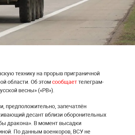
вскую технику на прорыв приграничной
ой области. Об этом
сообщает
телеграм-
усской весны» («РВ»).
и, предположительно, запечатлён
живающий десант вблизи оборонительных
убы дракона». В момент высадки
ной. По данным военкоров, ВСУ не