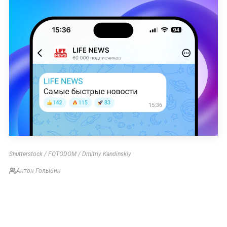
Shutterstock / FOTODOM / Dmitriy Kandinskiy
Антон Голыбин