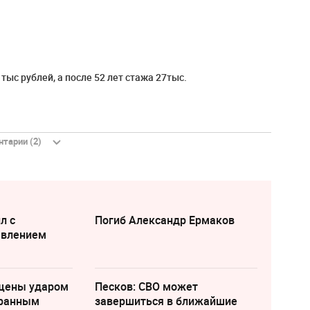
тыс рублей, а после 52 лет стажа 27тыс.
тарии (2)
л с
Погиб Александр Ермаков
явлением
щены ударом
Песков: СВО может
транным
завершиться в ближайшие