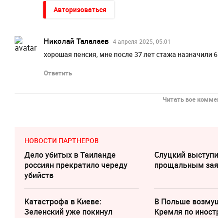
Авторизоваться
Николай Талалаев
4 апреля 2025, 05:01
хорошая пенсия, мне после 37 лет стажа назначили 6 
Ответить
Читать все коммен
НОВОСТИ ПАРТНЕРОВ
Дело убитых в Таиланде
Слуцкий выступи
россиян прекратило череду
прощальным за
убийств
Катастрофа в Киеве:
В Польше возму
Зеленский уже покинул
Кремля по инос