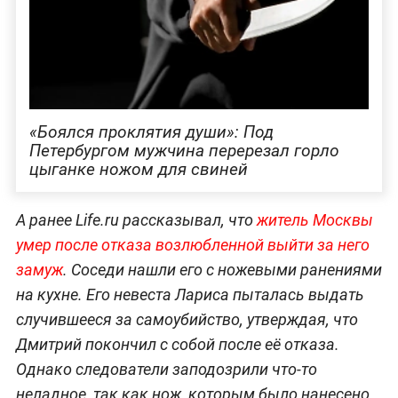
«Боялся проклятия души»: Под
Петербургом мужчина перерезал горло
цыганке ножом для свиней
А ранее Life.ru рассказывал, что
житель Москвы
умер после отказа возлюбленной выйти за него
замуж
. Соседи нашли его с ножевыми ранениями
на кухне. Его невеста Лариса пыталась выдать
случившееся за самоубийство, утверждая, что
Дмитрий покончил с собой после её отказа.
Однако следователи заподозрили что-то
неладное, так как нож, которым было нанесено