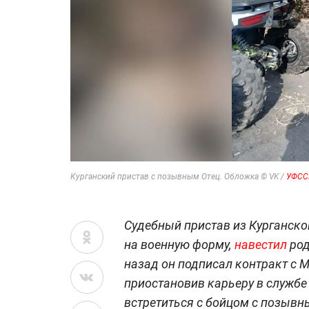
Курганский пристав с позывным Отец. Обложка © VK /
УФССП
Судебный пристав из Курганско
на военную форму,
навестил
род
назад он подписал контракт с 
приостановив карьеру в службе
встретиться с бойцом с позывны