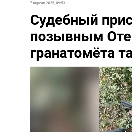
7 апреля 2025, 09:53
Судебный прис
позывным Отец
гранатомёта т