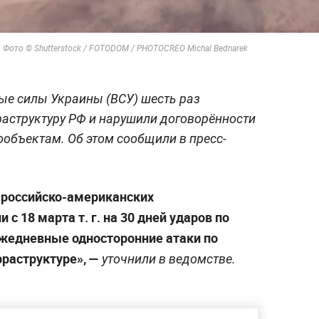
. Фото © Shutterstock / FOTODOM / PHOTOCREO Michal Bednarek
ые силы Украины (ВСУ) шесть раз
аструктуру РФ и нарушили договорённости
ообъектам. Об этом сообщили в пресс-
 российско-американских
с 18 марта т. г. на 30 дней ударов по
жедневные односторонние атаки по
фраструктуре», —
уточнили в ведомстве.