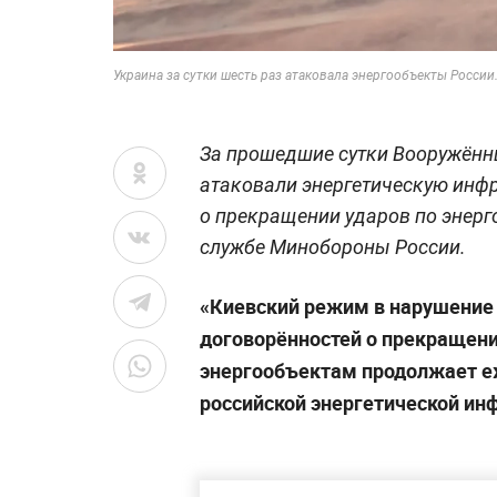
Украина за сутки шесть раз атаковала энергообъекты России
За прошедшие сутки Вооружённ
атаковали энергетическую инфр
о прекращении ударов по энерг
службе Минобороны России.
«Киевский режим в нарушение
договорённостей о прекращении 
энергообъектам продолжает е
российской энергетической ин