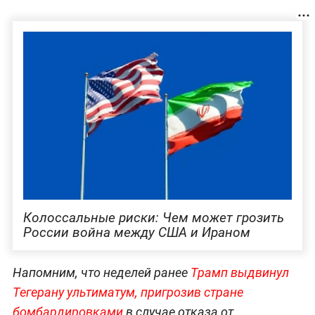
Колоссальные риски: Чем может грозить
России война между США и Ираном
Напомним, что неделей ранее
Трамп выдвинул
Тегерану ультиматум, пригрозив стране
бомбардировками
в случае отказа от