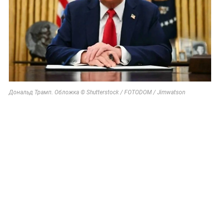
Дональд Трамп. Обложка © Shutterstock / FOTODOM / Jimwatson