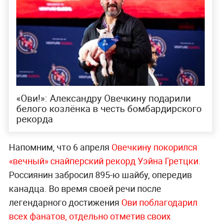
«Ови!»: Александру Овечкину подарили
белого козлёнка в честь бомбардирского
рекорда
Напомним, что 6 апреля
Овечкину покорился
«вечный» снайперский рекорд Уэйна Гретцки.
Россиянин забросил 895-ю шайбу, опередив
канадца. Во время своей речи после
легендарного достижения
Ови поблагодарил
всех фанатов, отдельно отметив своих