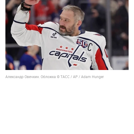
Александр Овечкин. Обложка © ТАСС / AP / Adam Hunger