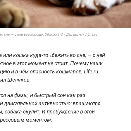
о сне, — с ней всё хорошо. Обложка © «Шедеврум» / Life.ru
 или кошка куда-то «бежит» во сне, — с ней
тное в этот момент не стоит. Почему наши
ию и в чём опасность кошмаров, Life.ru
аил Шеляков.
тся на фазы, и быстрый сон как раз
и двигательной активностью: вращаются
, собака скулит. И пробуждение в этой
стрессовым моментом.