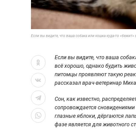
Если вы видите, что ваша собака или кошка куда-то «бежит» в
Если вы видите, что ваша собака
всё хорошо, однако будить живо
питомцы проявляют такую реакц
рассказал врач-ветеринар Мих
Сон, как известно, распределяе
сопровождается сновидениями 
глазные яблоки, дёргаются лапы
фазе является для животного 