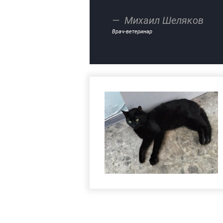
Михаил Шеляков
Врач-ветеринар