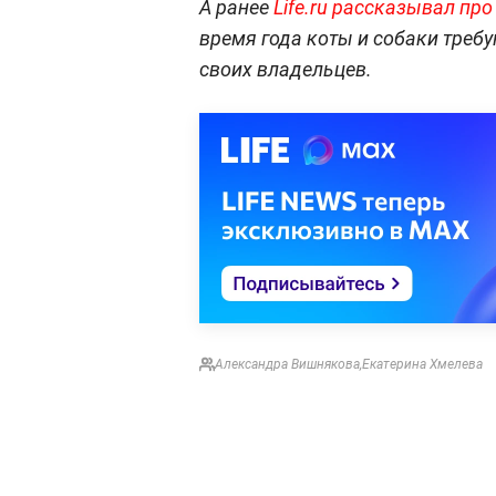
А ранее
Life.ru рассказывал пр
время года коты и собаки треб
своих владельцев.
Александра Вишнякова
,
Екатерина Хмелева