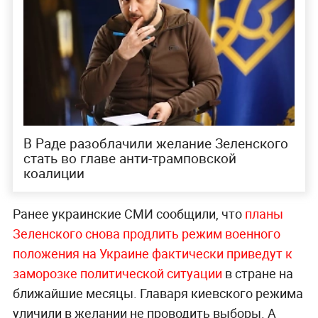
В Раде разоблачили желание Зеленского
стать во главе анти-трамповской
коалиции
Ранее украинские СМИ сообщили, что
планы
Зеленского снова продлить режим военного
положения на Украине фактически приведут к
заморозке политической ситуации
в стране на
ближайшие месяцы. Главаря киевского режима
уличили в желании не проводить выборы. А