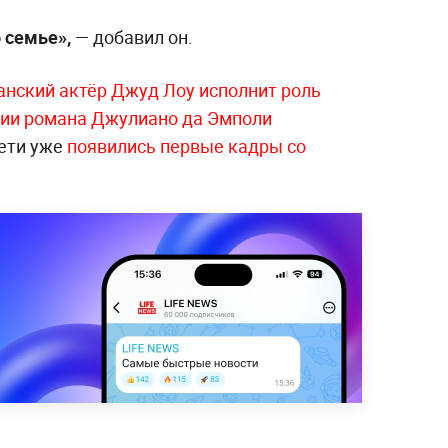
 семье»,
— добавил он.
анский актёр Джуд Лоу исполнит роль
ции романа Джулиано да Эмполи
ети уже
появились первые кадры со